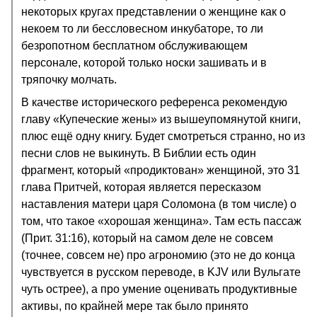
некоторых кругах представлении о женщине как о
некоем то ли бессловесном инкубаторе, то ли
безропотном бесплатном обслуживающем
персонале, которой только носки зашивать и в
тряпочку молчать.
В качестве исторического референса рекомендую
главу «Купеческие жены» из вышеупомянутой книги,
плюс ещё одну книгу. Будет смотреться странно, но из
песни слов не выкинуть. В Библии есть один
фрагмент, который «продиктован» женщиной, это 31
глава Притчей, которая является пересказом
наставления матери царя Соломона (в том числе) о
том, что такое «хорошая женщина». Там есть пассаж
(Прит. 31:16), который на самом деле не совсем
(точнее, совсем не) про агрономию (это не до конца
чувствуется в русском переводе, в KJV или Вульгате
чуть острее), а про умение оценивать продуктивные
активы, по крайней мере так было принято